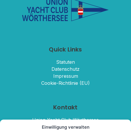
Quick Links
Statuten
Datenschutz
Impressum
Cookie-Richtlinie (EU)
Kontakt
Union Yacht Club Wörthersee

Dellach, Wörthersee Süduferstraße 236

Einwilligung verwalten